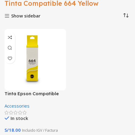
Tinta Compatible 664 Yellow
Show sidebar
Tinta Epson Compatible
664 Yellow T664420-AL
Accessories
Para L355 L220 L375 L455
In stock
S/
18.00
Incluido IGV / Factura