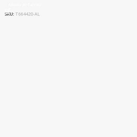
Añadir Al Carrito
SKU:
T664420-AL