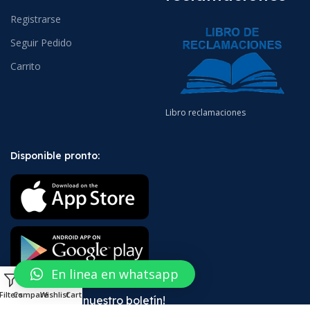
Registrarse
Seguir Pedido
Carrito
Libro reclamaciones
Disponible pronto:
En linea en whatsapp
0
Filters
Compare
Wishlist
Cart
¡Suscríbete a nuestro boletín!