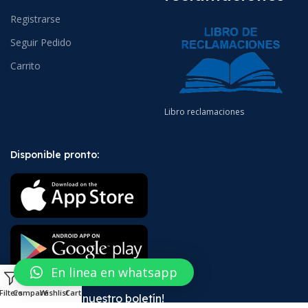
Registrarse
Seguir Pedido
Carrito
Libro reclamaciones
Disponible pronto:
En linea en whatsapp
0
Filters
Compare
Wishlist
Cart
¡Suscríbete a nuestro boletín!