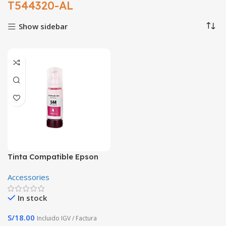
T544320-AL
Show sidebar
Tinta Compatible Epson
T544 Magenta L3110 L3210
Accessories
L5190 L3150 T544320-AL
In stock
S/
18.00
Incluido IGV / Factura