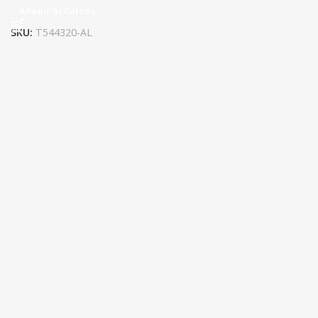
Añadir Al Carrito
SKU:
T544320-AL