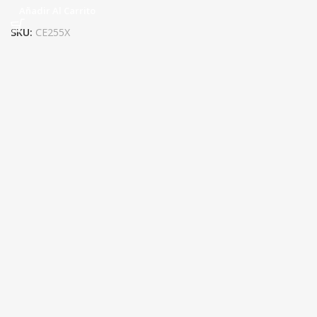
Añadir Al Carrito
SKU:
CE255X