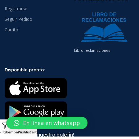
Registrarse
Seguir Pedido
Carrito
Libro reclamaciones
Disponible pronto:
En linea en whatsapp
0
Filters
Compare
Wishlist
Cart
¡Suscríbete a nuestro boletín!