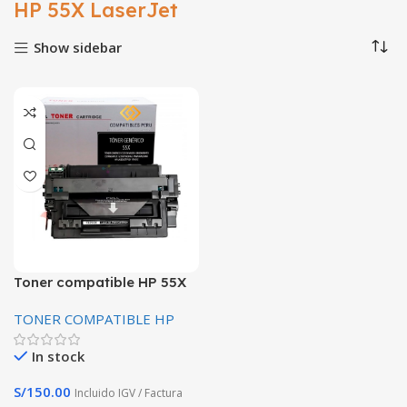
HP 55X LaserJet
Show sidebar
Toner compatible HP 55X
CE255X 12.500 Paginas
TONER COMPATIBLE HP
Premium alta calidad
In stock
S/
150.00
Incluido IGV / Factura