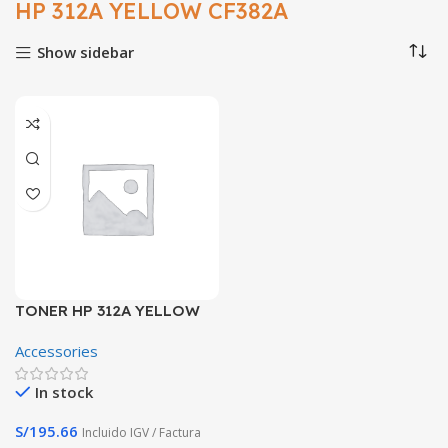
HP 312A YELLOW CF382A
Show sidebar
TONER HP 312A YELLOW
CF382A M476 2.7K PG
Accessories
In stock
S/
195.66
Incluido IGV / Factura