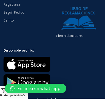
Registrarse
Seguir Pedido
Carrito
Libro reclamaciones
Disponible pronto:
En linea en whatsapp
0
Filters
Compare
Wishlist
Cart
¡Suscríbete a nuestro boletín!