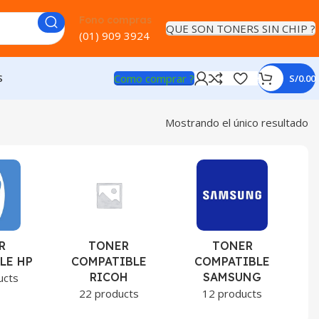
Fono compras
QUE SON TONERS SIN CHIP ?
(01) 909 3924
Como comprar ?
S
S/
0.00
Mostrando el único resultado
R
TONER
TONER
LE HP
COMPATIBLE
COMPATIBLE
RICOH
SAMSUNG
ucts
22 products
12 products