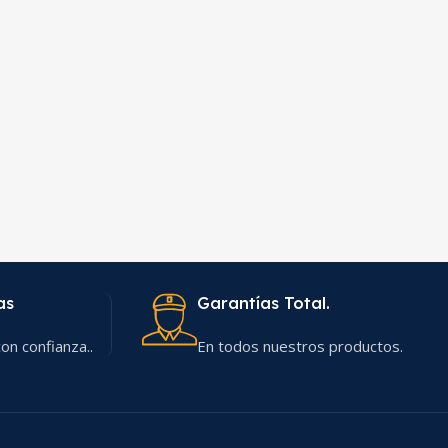
as
Garantías Total.
on confianza..
En todos nuestros productos.