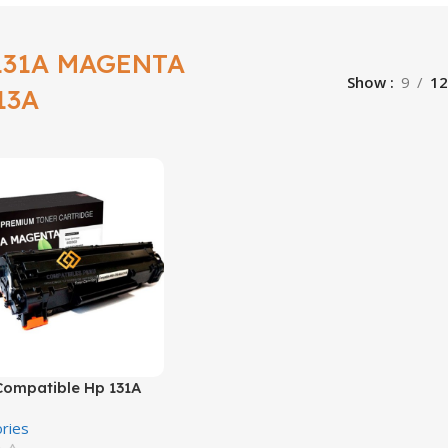
131A MAGENTA
Show
9
12
13A
Compatible Hp 131A
a CF213A L.J. 200
ries