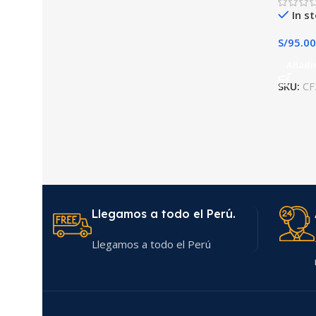
In s
S/
95.00
Añadir
SKU:
CF
Llegamos a todo el Perú.
Llegamos a todo el Perú