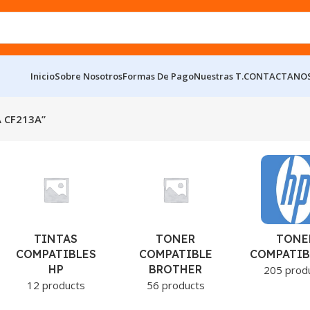
Inicio
Sobre Nosotros
Formas De Pago
Nuestras T.
CONTACTANO
 CF213A”
TINTAS
TONER
TONE
COMPATIBLES
COMPATIBLE
COMPATIB
HP
BROTHER
205 prod
12 products
56 products