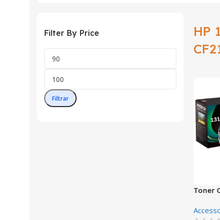
HP 
Filter By Price
CF2
Filtrar
Toner 
Magent
Accesso
M276