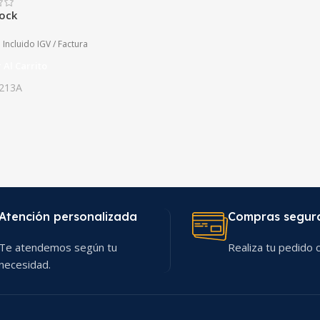
tock
Incluido IGV / Factura
 Al Carrito
213A
Atención personalizada
Compras segur
Te atendemos según tu
Realiza tu pedido c
necesidad.