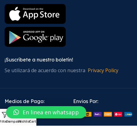
¡Suscríbete a nuestro boletín!
Se utilizará de acuerdo con nuestra
Privacy Policy
Medios de Pago:
Envios Por:
En linea en whatsapp
0
Filters
Compare
Wishlist
Cart
Enlaces sociales: