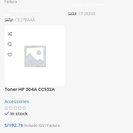
Factura
Añadir Al Carrito
Añadir Al Carrito
SKU:
CF283XX
SKU:
CE278AAA
Toner HP 304A CC532A
Amarillo
Accessories
In stock
S/
192.76
Incluido IGV / Factura