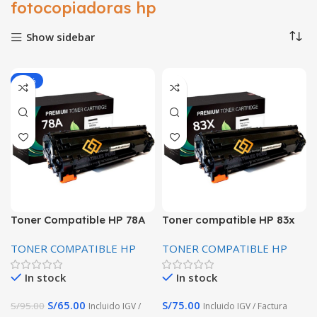
fotocopiadoras hp
Show sidebar
-32%
Toner Compatible HP 78A
Toner compatible HP 83x
CE278A Alta calidad
CF283X 2200 Paginas
TONER COMPATIBLE HP
TONER COMPATIBLE HP
Premium
Premiun alta calidad
In stock
In stock
S/
65.00
S/
75.00
S/
95.00
Incluido IGV /
Incluido IGV / Factura