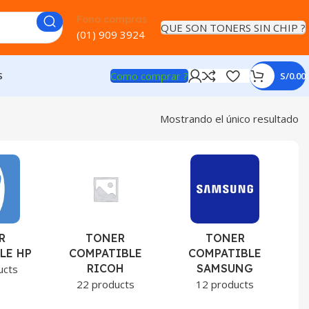
Fono compras
QUE SON TONERS SIN CHIP ?
(01) 909 3924
Como comprar ?
S
S/
0.00
Mostrando el único resultado
R
TONER
TONER
LE HP
COMPATIBLE
COMPATIBLE
RICOH
SAMSUNG
ucts
22 products
12 products