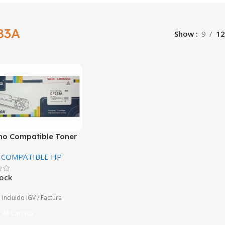
83A
Show
9
12
ho Compatible Toner
 CF283A Negro
 COMPATIBLE HP
tock
Incluido IGV / Factura
 Al Carrito