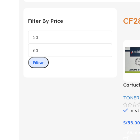
CF2
Filter By Price
Filtrar
Cartuc
HP 83A
TONER
In s
S/
55.00
Añadir