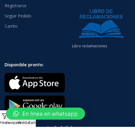
Registrarse
Seguir Pedido
Carrito
Libro reclamaciones
Disponible pronto:
En linea en whatsapp
0
Filters
Compare
Wishlist
Cart
¡Suscríbete a nuestro boletín!