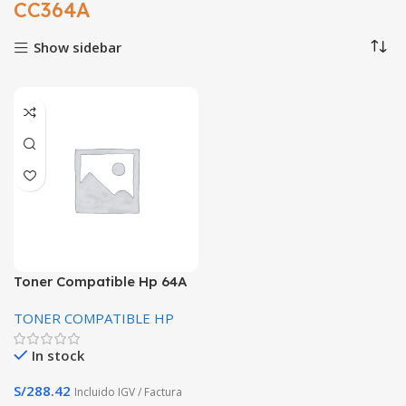
CC364A
Show sidebar
Toner Compatible Hp 64A
Cc364A Premiun
TONER COMPATIBLE HP
P4014/4015/4515 10,000
Paginas
In stock
S/
288.42
Incluido IGV / Factura