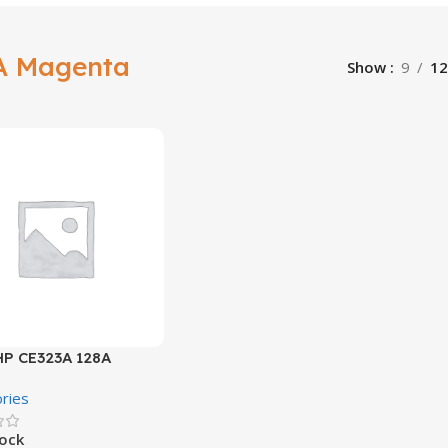
A Magenta
Show
9
12
HP CE323A 128A
a CM1415
ries
tock