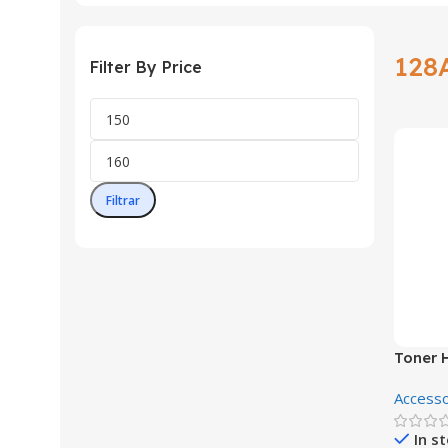
128
Filter By Price
Filtrar
Toner 
Magent
Accesso
In s