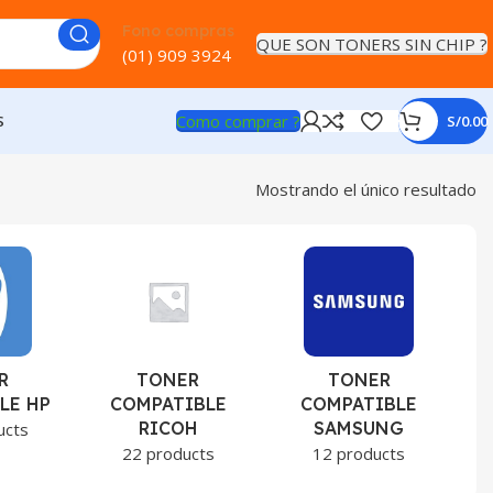
Fono compras
QUE SON TONERS SIN CHIP ?
(01) 909 3924
Como comprar ?
S
S/
0.00
Mostrando el único resultado
R
TONER
TONER
LE HP
COMPATIBLE
COMPATIBLE
RICOH
SAMSUNG
ucts
22 products
12 products